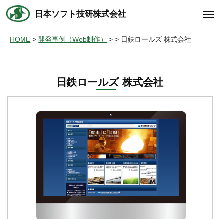
コ
ュ
日本ソフト技研株式会社
ー
メ
ン
ニ
テ
ュ
HOME
開発事例（Web制作）
日鉄ロールズ 株式会社
ー
ン
ツ
へ
日鉄ロールズ 株式会社
ス
キ
ッ
プ