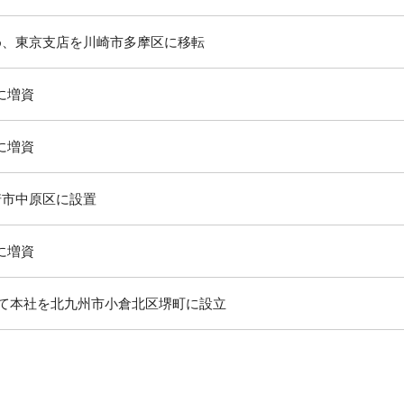
め、東京支店を川崎市多摩区に移転
万に増資
万に増資
崎市中原区に設置
万に増資
にて本社を北九州市小倉北区堺町に設立