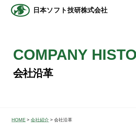
コ
日本ソフト技研株式会社
ン
テ
ン
ツ
COMPANY HIST
へ
ス
キ
会社沿革
ッ
プ
HOME
会社紹介
会社沿革