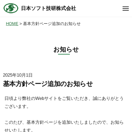
コ
ュ
日本ソフト技研株式会社
ー
メ
ン
ニ
テ
ュ
HOME
基本方針ページ追加のお知らせ
ー
ン
ツ
へ
お知らせ
ス
キ
ッ
2025年10月1日
プ
基本方針ページ追加のお知らせ
日頃より弊社のWebサイトをご覧いただき、誠にありがとう
ございます。
このたび、基本方針ページを追加いたしましたので、お知ら
せいたします。