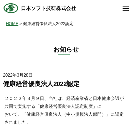
コ
ュ
日本ソフト技研株式会社
ー
メ
ン
ニ
テ
ュ
HOME
健康経営優良法人2022認定
ー
ン
ツ
へ
お知らせ
ス
キ
ッ
2022年3月28日
プ
健康経営優良法人2022認定
２０２２年３月９日、当社は、経済産業省と日本健康会議が
共同で実施する「健康経営優良法人認定制度」に
おいて、「健康経営優良法人（中小規模法人部門）」に認定
されました。