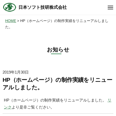
コ
ュ
日本ソフト技研株式会社
ー
メ
ン
ニ
テ
ュ
HOME
HP（ホームページ）の制作実績をリニューアルしまし
ー
ン
た。
ツ
へ
ス
お知らせ
キ
ッ
プ
2019年1月30日
HP（ホームページ）の制作実績をリニュー
アルしました。
HP（ホームページ）の制作実績をリニューアルしました。
リ
ンク
より是非ご覧ください。