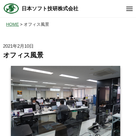
コ
ュ
日本ソフト技研株式会社
ー
メ
ン
ニ
テ
ュ
HOME
オフィス風景
ー
ン
ツ
へ
2021年2月10日
ス
オフィス風景
キ
ッ
プ