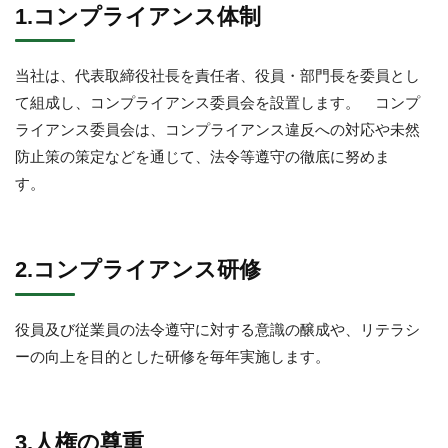
ア
1.コンプライアンス体制
ン
ス
当社は、代表取締役社長を責任者、役員・部門長を委員とし
て組成し、コンプライアンス委員会を設置します。 コンプ
方
ライアンス委員会は、コンプライアンス違反への対応や未然
針
防止策の策定などを通じて、法令等遵守の徹底に努めま
す。
2026
年
2
月
2.コンプライアンス研修
24
日
役員及び従業員の法令遵守に対する意識の醸成や、リテラシ
by
ーの向上を目的とした研修を毎年実施します。
nsladmin
3.人権の尊重