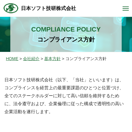
コ
ュ
日本ソフト技研株式会社
ー
メ
ン
ニ
テ
ュ
ー
ン
COMPLIANCE POLICY
ツ
コンプライアンス方針
へ
ス
HOME
会社紹介
基本方針
コンプライアンス方針
キ
ッ
プ
コ
日本ソフト技研株式会社（以下、「当社」といいます）は、
コンプラインスを経営上の最重要課題のひとつと位置づけ、
ン
全てのステークホルダーに対して高い信頼を維持するため
プ
に、法令遵守および、企業倫理に従った構成で透明性の高い
ラ
企業活動を遂行します。
イ